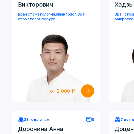
Викторович
Хадзы
Врач стоматолог-имплантолог
,
Врач
Врач сто
стоматолог-хирург
Микроско
от 2 000 ₽
23 года стаж
9
7 лет 
Доронина Анна
Доцен