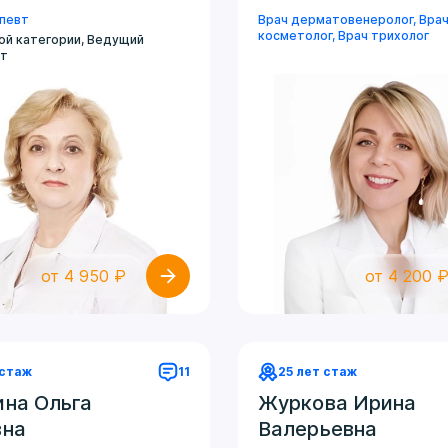
апевт
Врач дерматовенеролог
,
Вра
косметолог
,
Врач трихолог
ой категории, Ведущий
ст
от 4 950 ₽
от 4 200 
 стаж
11
25 лет стаж
на Ольга
Журкова Ирина
на
Валерьевна