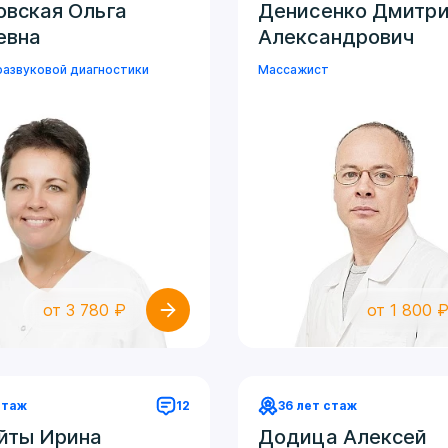
овская Ольга
Денисенко Дмитр
евна
Александрович
развуковой диагностики
Массажист
от 3 780 ₽
от 1 800 
стаж
12
36 лет стаж
йты Ирина
Додица Алексей