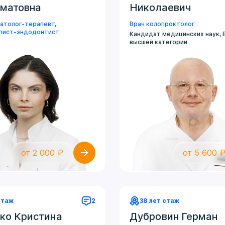
матовна
Николаевич
матолог-терапевт
,
Врач колопроктолог
пист-эндодонтист
Кандидат медицинских наук, 
высшей категории
от 2 000 ₽
от 5 600 
стаж
2
38 лет стаж
ко Кристина
Дубровин Герман