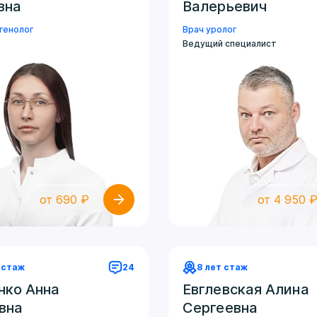
вна
Валерьевич
генолог
Врач уролог
Ведущий специалист
от 690 ₽
от 4 950 
 стаж
24
8 лет стаж
нко Анна
Евглевская Алина
вна
Сергеевна