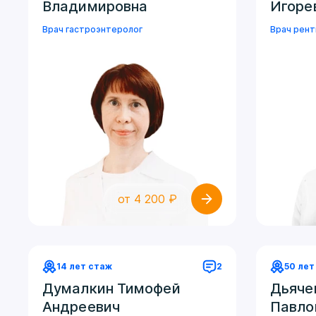
Владимировна
Игоре
Врач гастроэнтеролог
Врач рент
от 4 200 ₽
14 лет стаж
2
50 лет
Думалкин Тимофей
Дьяче
Андреевич
Павло