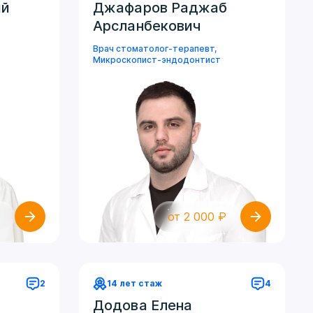
ий
Джафаров Раджаб
Арсланбекович
Врач стоматолог-терапевт
,
Микроскопист-эндодонтист
₽
от 2 000 ₽
2
14 лет стаж
4
Додова Елена