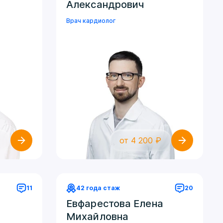
Александрович
Врач кардиолог
₽
от 4 200 ₽
11
42 года стаж
20
Евфарестова Елена
Михайловна