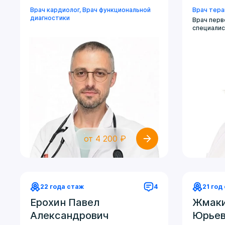
Врач кардиолог
, Врач функциональной
Врач тер
диагностики
Врач перв
специали
от 4 200 ₽
22 года стаж
4
21 год
Ерохин Павел
Жмаки
Александрович
Юрьев