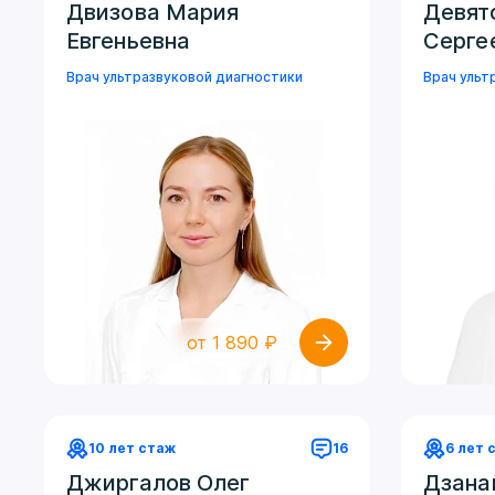
Двизова Мария
Девят
Евгеньевна
Серге
Врач ультразвуковой диагностики
Врач ульт
от 1 890 ₽
10 лет стаж
16
6 лет 
Джиргалов Олег
Дзана