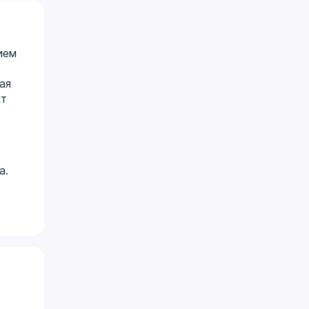
ием
ая
кт
а.