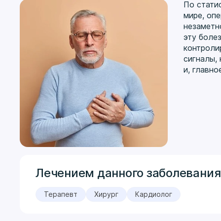
По стати
мире, оп
незаметно
эту боле
контроли
сигналы,
и, главно
Лечением данного заболевания
Терапевт
Хирург
Кардиолог