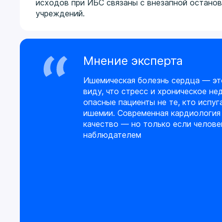
исходов при ИБС связаны с внезапной остано
учреждений.
Мнение эксперта
Ишемическая болезнь сердца — это
виду, что стресс и хроническое не
опасные пациенты не те, кто испуга
ишемии. Современная кардиология 
качество — но только если челове
наблюдателем