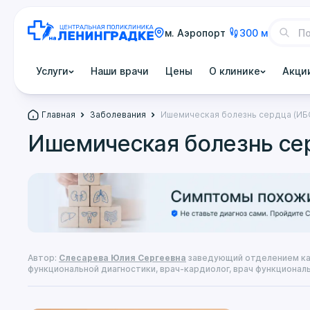
м. Аэропорт
300 м
Услуги
Наши врачи
Цены
О клинике
Акци
Главная
Заболевания
Ишемическая болезнь сердца (ИБ
Ишемическая болезнь се
Автор:
Слесарева Юлия Сергеевна
заведующий отделением ка
функциональной диагностики, врач-кардиолог, врач функционал